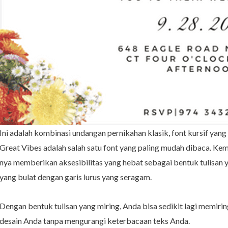
Ini adalah kombinasi undangan pernikahan klasik, font kursif yang 
Great Vibes adalah salah satu font yang paling mudah dibaca. Kemi
nya memberikan aksesibilitas yang hebat sebagai bentuk tulisan 
yang bulat dengan garis lurus yang seragam.
Dengan bentuk tulisan yang miring, Anda bisa sedikit lagi memir
desain Anda tanpa mengurangi keterbacaan teks Anda.