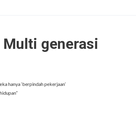
k Multi generasi
eka hanya ‘berpindah pekerjaan’
ehidupan”