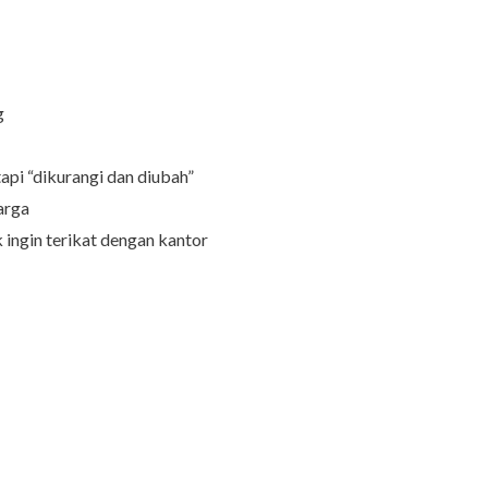
g
pi “dikurangi dan diubah”
arga
 ingin terikat dengan kantor