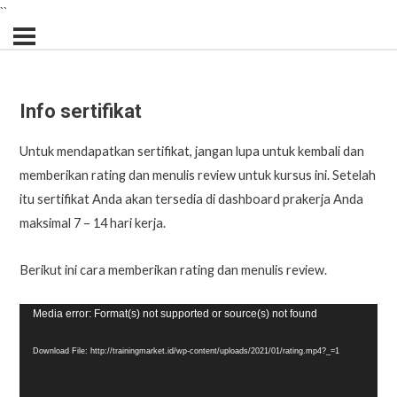
``
Info sertifikat
Untuk mendapatkan sertifikat, jangan lupa untuk kembali dan
memberikan rating dan menulis review untuk kursus ini. Setelah
itu sertifikat Anda akan tersedia di dashboard prakerja Anda
maksimal 7 – 14 hari kerja.
Berikut ini cara memberikan rating dan menulis review.
Video
Media error: Format(s) not supported or source(s) not found
Player
Download File: http://trainingmarket.id/wp-content/uploads/2021/01/rating.mp4?_=1