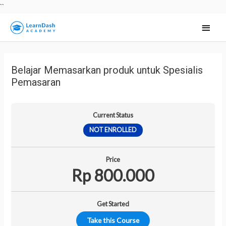
Skip
``
to
Main
content
Men
Belajar Memasarkan produk untuk Spesialis
Pemasaran
Current Status
NOT ENROLLED
Price
Rp 800.000
Get Started
Take this Course